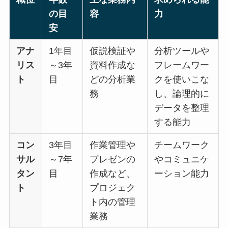
の目
容
力
安
アナ
1年目
仮説検証や
分析ツールや
リス
～3年
資料作成な
フレームワー
ト
目
どの分析業
クを使いこな
務
し、論理的に
データを整理
する能力
コン
3年目
作業管理や
チームワーク
サル
～7年
プレゼンの
やコミュニケ
タン
目
作成など、
ーション能力
ト
プロジェク
ト内の管理
業務